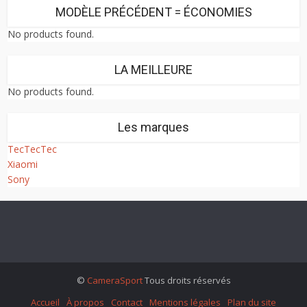
MODÈLE PRÉCÉDENT = ÉCONOMIES
No products found.
LA MEILLEURE
No products found.
Les marques
TecTecTec
Xiaomi
Sony
©
CameraSport
Tous droits réservés
Accueil
À propos
Contact
Mentions légales
Plan du site