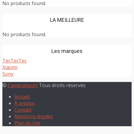
No products found.
LA MEILLEURE
No products found.
Les marques
TecTecTec
Xiaomi
Sony
©
CameraSport
Tous droits réservés
Accueil
À propos
Contact
Mentions légales
Plan du site