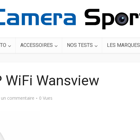
TO
ACCESSOIRES
NOS TESTS
LES MARQUES
P WiFi Wansview
r un commentaire
0 Vues