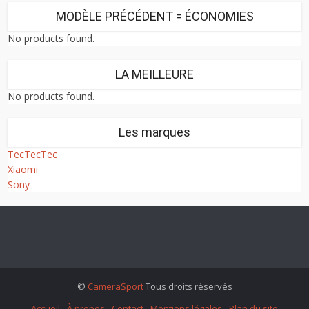
MODÈLE PRÉCÉDENT = ÉCONOMIES
No products found.
LA MEILLEURE
No products found.
Les marques
TecTecTec
Xiaomi
Sony
©
CameraSport
Tous droits réservés
Accueil
À propos
Contact
Mentions légales
Plan du site