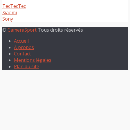
TecTecTec
Xiaomi
Sony
©
CameraSport
Tous droits réservés
Accueil
À propos
Contact
Mentions légales
Plan du site