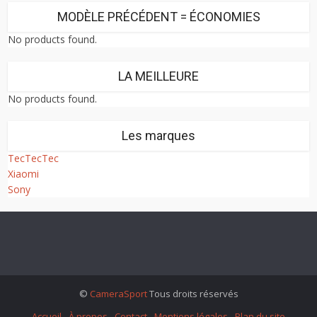
MODÈLE PRÉCÉDENT = ÉCONOMIES
No products found.
LA MEILLEURE
No products found.
Les marques
TecTecTec
Xiaomi
Sony
©
CameraSport
Tous droits réservés
Accueil
À propos
Contact
Mentions légales
Plan du site