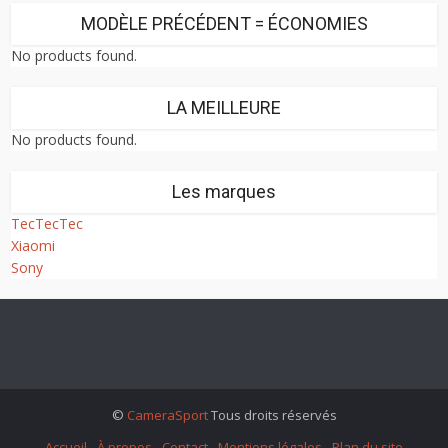
MODÈLE PRÉCÉDENT = ÉCONOMIES
No products found.
LA MEILLEURE
No products found.
Les marques
TecTecTec
Xiaomi
Sony
©
CameraSport
Tous droits réservés
Accueil
À propos
Contact
Mentions légales
Plan du site