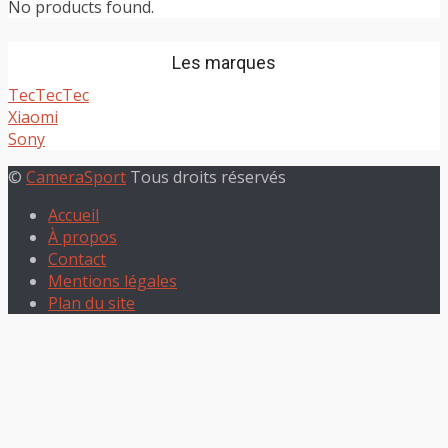
No products found.
Les marques
TecTecTec
Xiaomi
Sony
©
CameraSport
Tous droits réservés
Accueil
À propos
Contact
Mentions légales
Plan du site